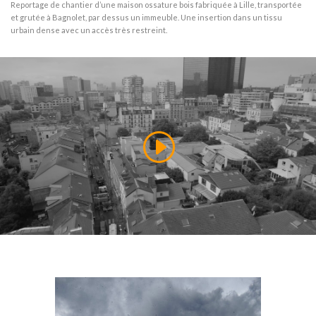
Reportage de chantier d’une maison ossature bois fabriquée à Lille, transportée
et grutée à Bagnolet, par dessus un immeuble. Une insertion dans un tissu
urbain dense avec un accès très restreint.