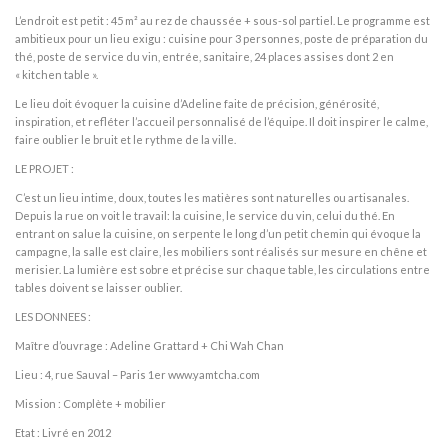
L’endroit est petit : 45 m² au rez de chaussée + sous-sol partiel. Le programme est
ambitieux pour un lieu exigu : cuisine pour 3 personnes, poste de préparation du
thé, poste de service du vin, entrée, sanitaire, 24 places assises dont 2 en
« kitchen table ».
Le lieu doit évoquer la cuisine d’Adeline faite de précision, générosité,
inspiration, et refléter l’accueil personnalisé de l’équipe. Il doit inspirer le calme,
faire oublier le bruit et le rythme de la ville.
LE PROJET :
C’est un lieu intime, doux, toutes les matières sont naturelles ou artisanales.
Depuis la rue on voit le travail: la cuisine, le service du vin, celui du thé. En
entrant on salue la cuisine, on serpente le long d’un petit chemin qui évoque la
campagne, la salle est claire, les mobiliers sont réalisés sur mesure en chêne et
merisier. La lumière est sobre et précise sur chaque table, les circulations entre
tables doivent se laisser oublier.
LES DONNEES :
Maître d’ouvrage : Adeline Grattard + Chi Wah Chan
Lieu : 4, rue Sauval – Paris 1er www.yamtcha.com
Mission : Complète + mobilier
Etat : Livré en 2012