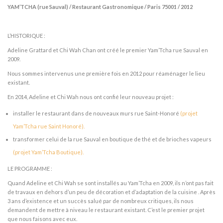
YAM’TCHA (rue Sauval) / Restaurant Gastronomique / Paris 75001 / 2012
L’HISTORIQUE :
Adeline Grattard et Chi Wah Chan ont créé le premier Yam’Tcha rue Sauval en
2009.
Nous sommes intervenus une première fois en 2012 pour réaménager le lieu
existant.
En 2014, Adeline et Chi Wah nous ont confié leur nouveau projet :
installer le restaurant dans de nouveaux murs rue Saint-Honoré
(projet
Yam’Tcha rue Saint Honoré).
transformer celui de la rue Sauval en boutique de thé et de brioches vapeurs
(projet Yam’Tcha Boutique).
LE PROGRAMME :
Quand Adeline et Chi Wah se sont installés au Yam’Tcha en 2009, ils n’ont pas fait
de travaux en dehors d’un peu de décoration et d’adaptation de la cuisine . Après
3 ans d’existence et un succès salué par de nombreux critiques, ils nous
demandent de mettre à niveau le restaurant existant. C’est le premier projet
que nous faisons avec eux.