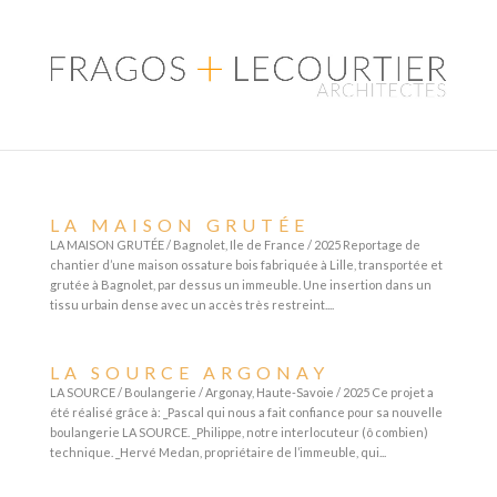
LA MAISON GRUTÉE
LA MAISON GRUTÉE / Bagnolet, Ile de France / 2025 Reportage de
chantier d’une maison ossature bois fabriquée à Lille, transportée et
grutée à Bagnolet, par dessus un immeuble. Une insertion dans un
tissu urbain dense avec un accès très restreint....
LA SOURCE ARGONAY
LA SOURCE / Boulangerie / Argonay, Haute-Savoie / 2025 Ce projet a
été réalisé grâce à: _Pascal qui nous a fait confiance pour sa nouvelle
boulangerie LA SOURCE. _Philippe, notre interlocuteur (ô combien)
technique. _Hervé Medan, propriétaire de l’immeuble, qui...